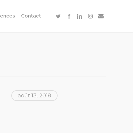
twitter
facebook
linkedin
instagram
email
ences
Contact
août 13, 2018