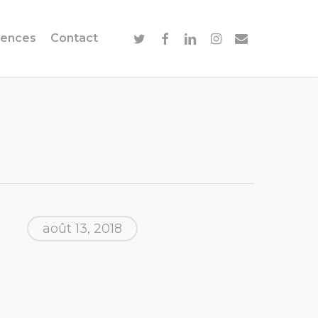
twitter
facebook
linkedin
instagram
email
ences
Contact
août 13, 2018